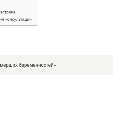
 встреча
ия консультаций
замерших беременностей»