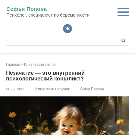
Перейти
Софья Попова
к
Психолог, специалист по беременности
контенту
Поиск:
Главная
»
Клиентские случаи
Незачатие — это внутренний
психологический конфликт?
20.07.2025
Клиентские случаи
Sofya Popova