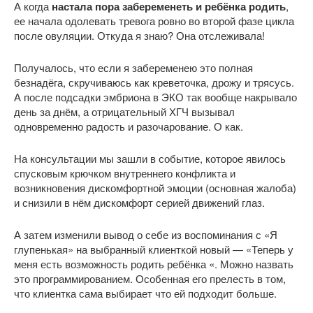
А когда
настала пора забеременеть и ребёнка родить
,
ее начала одолевать тревога ровно во второй фазе цикла
после овуляции. Откуда я знаю? Она отслеживала!
Получалось, что если я забеременею это полная
безнадёга, скручиваюсь как креветочка, дрожу и трясусь.
А после подсадки эмбриона в ЭКО так вообще накрывало
день за днём, а отрицательный ХГЧ вызывал
одновременно радость и разочарование. О как.
На консультации мы зашли в событие, которое явилось
спусковым крючком внутреннего конфликта и
возникновения дискомфортной эмоции (основная жалоба)
и снизили в нём дискомфорт серией движений глаз.
А затем изменили вывод о себе из воспоминания с «Я
глупенькая» на выбранный клиенткой новый — «Теперь у
меня есть возможность родить ребёнка «. Можно назвать
это программированием. Особенная его прелесть в том,
что клиентка сама выбирает что ей подходит больше.