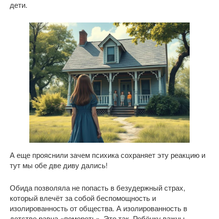
дети.
А еще прояснили зачем психика сохраняет эту реакцию и
тут мы обе две диву дались!
Обида позволяла не попасть в безудержный страх,
который влечёт за собой беспомощность и
изолированность от общества. А изолированность в
детстве равна «помереть». Это так. Ребёнку важны